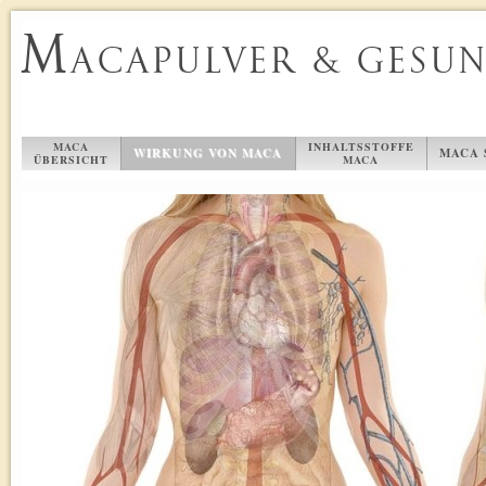
M
ACAPULVER & GESU
MACA
INHALTSSTOFFE
WIRKUNG VON MACA
MACA 
ÜBERSICHT
MACA