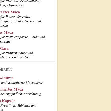
für Prostata, Fruchtbarkeit,
Out, Depression
arzes Maca
für Potenz, Spermien,
laufbau, Libido, Nerven und
steron
es Maca
für Postmenopause, Libido und
sfreude
 Maca
für Prämenopause und
eljahrsbeschwerden
ORMEN
-Pulver
 und gelatiniertes Macapulver
tiniertes Maca
bei empfindlicher Verdauung
 Kapseln
Presslinge, Tabletten und
ln