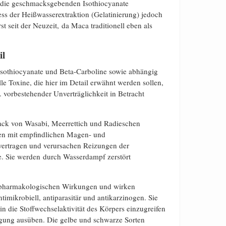
die geschmacksgebenden Isothiocyanate
ss der Heißwasserextraktion (Gelatinierung) jedoch
t seit der Neuzeit, da Maca traditionell eben als
il
Isothiocyanate und Beta-Carboline sowie abhängig
e Toxine, die hier im Detail erwähnt werden sollen,
. vorbestehender Unverträglichkeit in Betracht
mack von Wasabi, Meerrettich und Radieschen
en mit empfindlichen Magen- und
vertragen und verursachen Reizungen der
 Sie werden durch Wasserdampf zerstört
n pharmakologischen Wirkungen und wirken
timikrobiell, antiparasitär und antikarzinogen. Sie
n die Stoffwechselaktivität des Körpers einzugreifen
gung ausüben. Die gelbe und schwarze Sorten