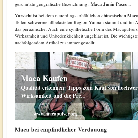
Maca Junín-Pasco
geschützte geografische Bezeichnung „
„.
Vorsicht
chinesischen
Mac
ist bei dem neuerdings erhältlichen
Teilen schwermetallbelasteten Region Yunnan stammt und im All
das peruanische. Auch eine synthetische Form des Macapulvers w
Wirksamkeit und Unbedenklichkeit ungeklärt ist. Die wichtigst
nachfolgendem Artikel zusammengestellt:
Maca Kaufen
Qualität erkennen: Tipps zum Kauf von hochwer
Wirksamkeit und die Pre...
www.macapulver.org
Maca bei empfindlicher Verdauung