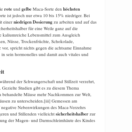
rote
gelbe
höchsten
die
und
Maca-Sorte den
e ist jedoch nur etwa 10 bis 15% niedriger. Bei
niedrigen
Dosierung
it einer
zu arbeiten und auf das
cherheitshalber für eine Weile ganz auf die
re kaliumreiche Lebensmittel zum Ausgleich
en, Nüsse, Trockenfrüchte, Schokolade,
nz vor, spricht nichts gegen die achtsame Einnahme
in sein hormonelles und damit auch vitales und
it
hrend der Schwangerschaft und Stillzeit verzehrt,
 Gezielte Studien gibt es zu diesem Thema
Maca behandelte Mäuse mehr Nachkommen zur Welt,
äusen zu unterscheiden.[iii] Gemessen am
uf negative Nebenwirkungen des Maca-Verzehrs
sicherheitshalber
ren und Stillenden vielleicht
zur
izung der Magen- und Darmschleimhäute des Kindes