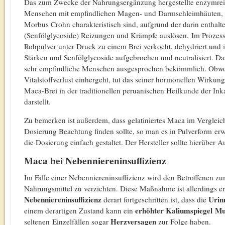
Das zum Zwecke der Nahrungsergänzung hergestellte enzymre
Menschen mit empfindlichen Magen- und Darmschleimhäuten, w
Morbus Crohn charakteristisch sind, aufgrund der darin enthal
(Senfölglycoside) Reizungen und Krämpfe auslösen. Im Prozess 
Rohpulver unter Druck zu einem Brei verkocht, dehydriert und in
Stärken und Senfölglycoside aufgebrochen und neutralisiert. D
sehr empfindliche Menschen ausgesprochen bekömmlich. Obwo
Vitalstoffverlust einhergeht, tut das seiner hormonellen Wirku
Maca-Brei in der traditionellen peruanischen Heilkunde der In
darstellt.
Zu bemerken ist außerdem, dass gelatiniertes Maca im Vergle
Dosierung Beachtung finden sollte, so man es in Pulverform erw
die Dosierung einfach gestaltet. Der Hersteller sollte hierüber 
Maca bei Nebenniereninsuffizienz
Im Falle einer Nebenniereninsuffizienz wird den Betroffenen zu
Nahrungsmittel zu verzichten. Diese Maßnahme ist allerdings e
Nebenniereninsuffizienz
Uri
derart fortgeschritten ist, dass die
erhöhter Kaliumspiegel M
einem derartigen Zustand kann ein
Herzversagen
seltenen Einzelfällen sogar
zur Folge haben.