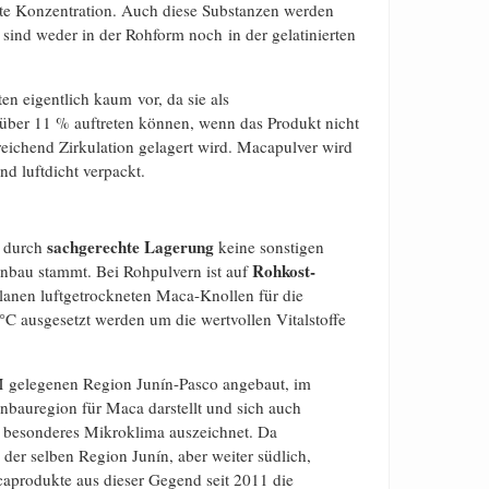
ngste Konzentration. Auch diese Substanzen werden
 sind weder in der Rohform noch in der gelatinierten
 eigentlich kaum vor, da sie als
 über 11 % auftreten können, wenn das Produkt nicht
reichend Zirkulation gelagert wird. Macapulver wird
nd luftdicht verpackt.
sachgerechte Lagerung
s durch
keine sonstigen
Rohkost-
nbau stammt. Bei Rohpulvern ist auf
Planen luftgetrockneten Maca-Knollen für die
C ausgesetzt werden um die wertvollen Vitalstoffe
M gelegenen Region Junín-Pasco angebaut, im
anbauregion für Maca darstellt und sich auch
n besonderes Mikroklima auszeichnet. Da
der selben Region Junín, aber weiter südlich,
caprodukte aus dieser Gegend seit 2011 die