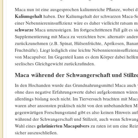
Maca nun ist eine ausgesprochen kaliumreiche Pflanze, wobei 
Kaliumgehalt
haben. Der Kaliumgehalt der schwarzen Maca-Sort
einer Nebenniereninsuffizienz wäre es daher vielleicht ratsam m
schwarze
Maca umzusteigen. Im fortgeschrittenen Fall gilt es si
Supplementierung mit Maca zu verzichten bzw. alternativ ande
zurückzunehmen (z.B. Spinat, Hülsenfrüchte, Aprikosen, Banan
Fruchtsäfte). Liegt lediglich eine leichte Nebenniereninsuffizie
von Macapulver. Im Gegenteil kann es dem Körper dabei helfen 
seelisches Gleichgewicht zurückzufinden.
Maca während der Schwangerschaft und Stillze
In den Hochanden wurde das Grundnahrungsmittel Maca auch wä
ohne dass negative Erfahrungswerte dabei aufgekommen wären.
allerdings bislang noch nicht. Im Tierversuch brachten mit 
waren aber ansonsten praktisch nicht von den unbehandelten M
gegenwärtigen Forschungsstand gibt es also keinen Hinweis a
während der Schwangerschaft und Stillzeit, auch wenn Schwange
gelatinierten Macapulvers
Wahl eines
zu raten ist um eine Re
sicher auszuschließen.