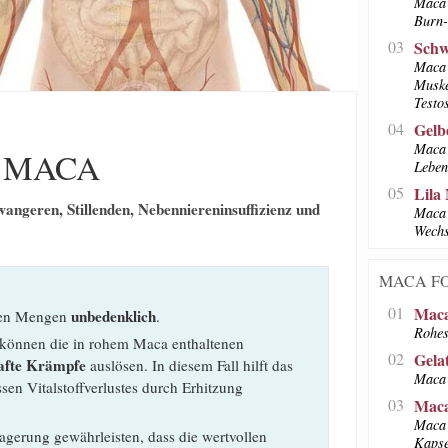
Maca 
Burn-
03
Schw
Maca 
Muske
Testo
04
Gelb
Maca 
 MACA
Leben
05
Lila
angeren, Stillenden, Nebenniereninsuffizienz und
Maca 
Wechs
MACA F
01
Maca
unbedenklich
eren Mengen
.
Rohes
 können die in rohem Maca enthaltenen
02
Gela
afte Krämpfe
auslösen. In diesem Fall hilft das
Maca 
ssen Vitalstoffverlustes durch Erhitzung
03
Maca
Maca 
gerung gewährleisten, dass die wertvollen
Kapse