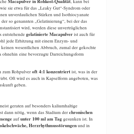
Macapulver in Rohkost-Qualität
iche
, kann bei
ie sie etwa für das „Leaky Gut“-Syndrom oder
tenen unverdaulichen Stärken und Isothiocyanate
der so genannten „Gelatinierung“, bei der das
stantisiert wird, werden diese unverträglichen
gelatinierte Macapulver
as entstehende
ist auch für
hl jede Erhitzung mit einem Enzym- und
ng keinen wesentlichen Abbruch, zumal der gekochte
ka ohnehin eine bevorzugte Darreichungsform
oft
4:1 konzentriert
ich zum Rohpulver
ist, was in der
irbt. Oft wird es auch in Kapselform angeboten, was
Auskunft geben.
meist geraten auf besonders kaliumhaltige
chronischen
rst dann nötig, wenn das Stadium der
nmenge
unter 100 ml am Tag
auf
gesunken ist. In
uskelschwäche, Herzrhythmusstörungen
und in