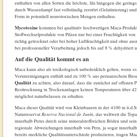
enthalten von allen Sorten die höchste, lila hingegen die geri
durch Wasserdampf fast vollständig zerstört (Gelatinierung) und
Form in potentiell neurotoxischen Mengen enthalten.
Mycotoxine
kommen bei qualitativ hochwertigen Maca-Produkten
Stoffwechselprodukte von Pilzen nur bei einer Feuchtigkeit von
richtig getrocknet oder bei hoher Luftfeuchtigkeit und ohne aus
bei professioneller Verarbeitung jedoch bis auf 8 % dehydriert u
Auf die Qualität kommt es an
Maca kann also als toxikologisch unbedenklich gelten, wenn e
Verunreinigungen enthält und zu 100 % aus peruanischem Bioa
Qualität
zu achten, also darauf, dass die zunächst auf offenen 
Resttrocknung in Trockenanlagen keinen Temperaturen über 42°
möglichst naturbelassen zu erhalten.
Maca dieser Qualität wird von Kleinbauern in der 4100 m ü.d.
Naturreservat
Reserva Nacional de Junín
, das weltweit die Top
innerhalb Perus durch seine mineralstoffreichen Böden und sei
regionale Abweichungen innerhalb von Peru, ja sogar innerhalb 
bereits merkliche Qualitätsunterschiede produzieren, tragen Ma