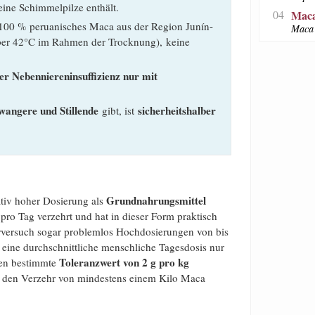
eine Schimmelpilze enthält.
04
Maca
: 100 % peruanisches Maca aus der Region Junín-
Maca 
über 42°C im Rahmen der Trocknung), keine
her Nebenniereninsuffizienz nur mit
wangere
und Stillende
sicherheitshalber
gibt, ist
Grundnahrungsmittel
tiv hoher Dosierung als
pro Tag verzehrt und hat in dieser Form praktisch
erversuch sogar problemlos Hochdosierungen von bis
 eine durchschnittliche menschliche Tagesdosis nur
Toleranzwert von 2 g pro kg
hen bestimmte
 den Verzehr von mindestens einem Kilo Maca