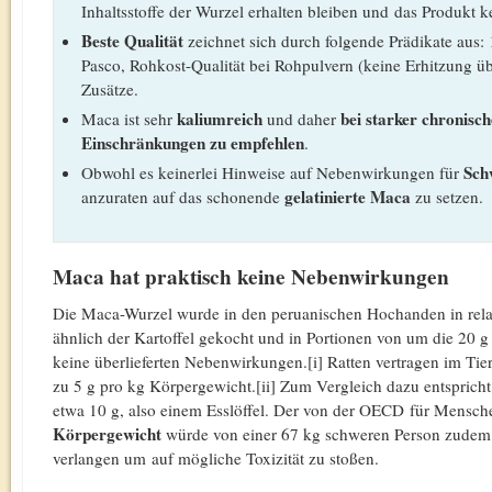
Inhaltsstoffe der Wurzel erhalten bleiben und das Produkt k
Beste Qualität
zeichnet sich durch folgende Prädikate aus
Pasco, Rohkost-Qualität bei Rohpulvern (keine Erhitzung 
Zusätze.
kaliumreich
bei starker chronisc
Maca ist sehr
und daher
Einschränkungen zu empfehlen
.
Sch
Obwohl es keinerlei Hinweise auf Nebenwirkungen für
gelatinierte Maca
anzuraten auf das schonende
zu setzen.
Maca hat praktisch keine Nebenwirkungen
Die Maca-Wurzel wurde in den peruanischen Hochanden in rela
ähnlich der Kartoffel gekocht und in Portionen von um die 20 g 
keine überlieferten Nebenwirkungen.[i] Ratten vertragen im Ti
zu 5 g pro kg Körpergewicht.[ii] Zum Vergleich dazu entspricht
etwa 10 g, also einem Esslöffel. Der von der OECD für Mensc
Körpergewicht
würde von einer 67 kg schweren Person zudem
verlangen um auf mögliche Toxizität zu stoßen.