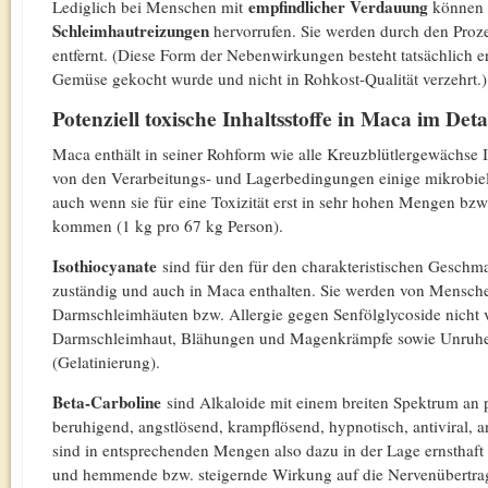
empfindlicher Verdauung
Lediglich bei Menschen mit
können 
Schleimhautreizungen
hervorrufen. Sie werden durch den Proze
entfernt. (Diese Form der Nebenwirkungen besteht tatsächlich ers
Gemüse gekocht wurde und nicht in Rohkost-Qualität verzehrt.)
Potenziell toxische Inhaltsstoffe in Maca im Deta
Maca enthält in seiner Rohform wie alle Kreuzblütlergewächse 
von den Verarbeitungs- und Lagerbedingungen einige mikrobiell
auch wenn sie für eine Toxizität erst in sehr hohen Mengen bzw
kommen (1 kg pro 67 kg Person).
Isothiocyanate
sind für den für den charakteristischen Gesch
zuständig und auch in Maca enthalten. Sie werden von Mensch
Darmschleimhäuten bzw. Allergie gegen Senfölglycoside nicht 
Darmschleimhaut, Blähungen und Magenkrämpfe sowie Unruhe.
(Gelatinierung).
Beta-Carboline
sind Alkaloide mit einem breiten Spektrum a
beruhigend, angstlösend, krampflösend, hypnotisch, antiviral, an
sind in entsprechenden Mengen also dazu in der Lage ernsthaft i
und hemmende bzw. steigernde Wirkung auf die Nervenübertra