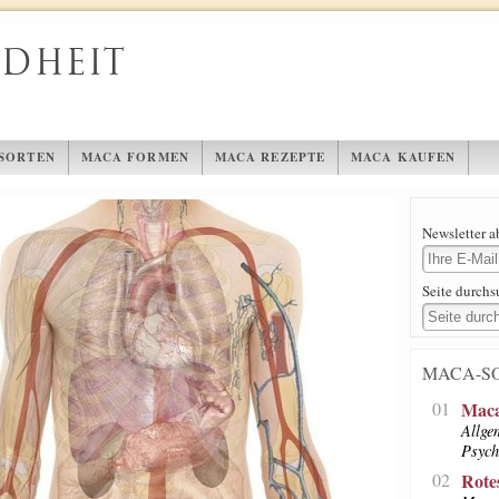
NDHEIT
SORTEN
MACA FORMEN
MACA REZEPTE
MACA KAUFEN
Newsletter 
Seite durch
MACA-S
01
Maca
Allge
Psych
02
Rote