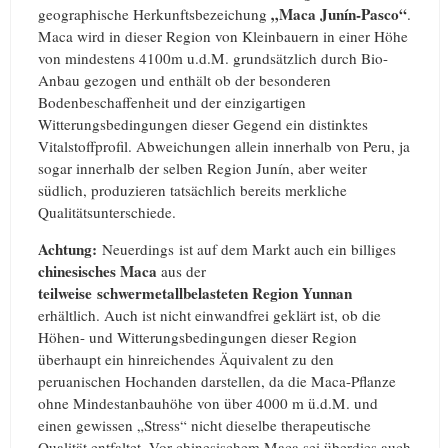
„Maca Junín-Pasco“
geographische Herkunftsbezeichung
.
Maca wird in dieser Region von Kleinbauern in einer Höhe
von mindestens 4100m u.d.M. grundsätzlich durch Bio-
Anbau gezogen und enthält ob der besonderen
Bodenbeschaffenheit und der einzigartigen
Witterungsbedingungen dieser Gegend ein distinktes
Vitalstoffprofil. Abweichungen allein innerhalb von Peru, ja
sogar innerhalb der selben Region Junín, aber weiter
südlich, produzieren tatsächlich bereits merkliche
Qualitätsunterschiede.
Achtung:
Neuerdings ist auf dem Markt auch ein billiges
chinesisches
Maca
aus der
teilweise
schwermetallbelasteten
Region Yunnan
erhältlich. Auch ist nicht einwandfrei geklärt ist, ob die
Höhen- und Witterungsbedingungen dieser Region
überhaupt ein hinreichendes Äquivalent zu den
peruanischen Hochanden darstellen, da die Maca-Pflanze
ohne Mindestanbauhöhe von über 4000 m ü.d.M. und
einen gewissen „Stress“ nicht dieselbe therapeutische
Qualität entfaltet. Vor chinesischem Maca sei überdies auch