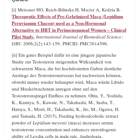
[i]
Meissner HO, Reich-Bilinska H, Mscisz A, Kedzia B.
Therapeutic Effects of Pre-Gelatinized Maca (Lepidium
Peruvianum Chacon) used as a Non-Hormonal
Alternative to HRT in Perimenopausal Women – Clinical
Pilot Study.
International Journal of Biomedical Science :
IJBS
. 2006;2(2):143-159.
PMCID:
PMC3614596.
[ii] Ein gutes Beispiel dafür ist eine jüngere japanische
Studie zur Testosteron steigernden Wirksamkeit von
schwarzem Maca, die bei hochdosierten Gaben deutliche
Anstiege des Testosteronniveaus hat nachweisen können,
obwohl immer wieder behauptet wird, Maca würde Libido
und Muskelwachstum anregen ohne auf den
Testosteronspiegel Einfluss zu nehmen. Ohta, Y., Yoshida,
K., Kamiya, S., Kawate, N., Takahashi, M., Inaba, T.,
Hatoya, S., Morii, H., Takahashi, K., Ito, M., Ogawa, H.
and Tamada, H. (2015), Feeding hydroalcoholic extract
powder of
Lepidium meyenii
(maca) increases serum
testosterone concentration and enhances steroidogenic
ability of Leydig cells in male rats. Andrologia.