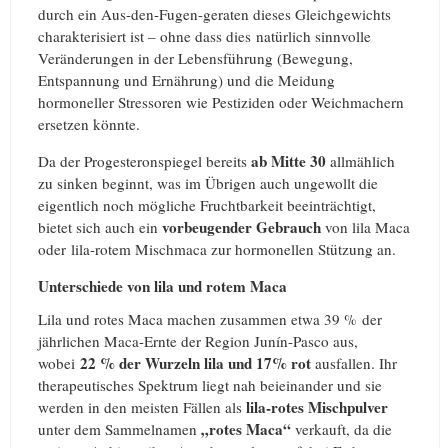
durch ein Aus-den-Fugen-geraten dieses Gleichgewichts
charakterisiert ist – ohne dass dies natürlich sinnvolle
Veränderungen in der Lebensführung (Bewegung,
Entspannung und Ernährung) und die Meidung
hormoneller Stressoren wie Pestiziden oder Weichmachern
ersetzen könnte.
ab Mitte 30
Da der Progesteronspiegel bereits
allmählich
zu sinken beginnt, was im Übrigen auch ungewollt die
eigentlich noch mögliche Fruchtbarkeit beeinträchtigt,
vorbeugender Gebrauch
bietet sich auch ein
von lila Maca
oder lila-rotem Mischmaca zur hormonellen Stützung an.
Unterschiede von lila und rotem Maca
Lila und rotes Maca machen zusammen etwa 39 % der
jährlichen Maca-Ernte der Region Junín-Pasco aus,
22 % der Wurzeln lila und 17% rot
wobei
ausfallen. Ihr
therapeutisches Spektrum liegt nah beieinander und sie
lila-rotes Mischpulver
werden in den meisten Fällen als
„rotes Maca“
unter dem Sammelnamen
verkauft, da die