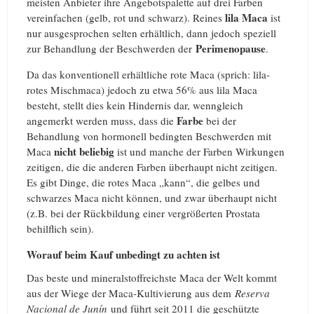
meisten Anbieter ihre Angebotspalette auf drei Farben
lila Maca
vereinfachen (gelb, rot und schwarz). Reines
ist
nur ausgesprochen selten erhältlich, dann jedoch speziell
Perimenopause
zur Behandlung der Beschwerden der
.
Da das konventionell erhältliche rote Maca (sprich: lila-
rotes Mischmaca) jedoch zu etwa 56% aus lila Maca
besteht, stellt dies kein Hindernis dar, wenngleich
Farbe
angemerkt werden muss, dass die
bei der
Behandlung von hormonell bedingten Beschwerden mit
nicht beliebig
Maca
ist und manche der Farben Wirkungen
zeitigen, die die anderen Farben überhaupt nicht zeitigen.
Es gibt Dinge, die rotes Maca „kann“, die gelbes und
schwarzes Maca nicht können, und zwar überhaupt nicht
(z.B. bei der Rückbildung einer vergrößerten Prostata
behilflich sein).
Worauf beim Kauf unbedingt zu achten ist
Das beste und mineralstoffreichste Maca der Welt kommt
aus der Wiege der Maca-Kultivierung aus dem
Reserva
Nacional de Junín
und führt seit 2011 die geschützte