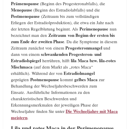
Prämenopause
(Beginn des Progesteronabfalls), die
Menopause
(Beginn des Estradiolabfalls) und die
Postmenopause
(Zeitraum bis zum vollständigen
Erliegen der Estradiolproduktion), die etwa ein Jahr nach
Perimenopause
der letzten Regelblutung beginnt. Als
nun
Zeitraum
von Beginn der ersten bis
bezeichnet man den
zum Ende der zweiten
Phase
. Da die Symptome in diesem
Progesteronmangel
Zeitraum zunächst von einem
und
schwankenden Progesteron- und
dann von einem
Estradiolspiegel
lila Maca bzw. lila-rotes
herrühren, hilft
Mischmaca
(auf dem Markt als „rotes Maca“
Estradiolmangel
erhältlich). Während der von
Postmenopause
gelbes Maca
geprägten
kommt
zur
Behandlung der Wechseljahrsbeschwerden zum
Einsatz. Ausführliche Informationen zu den
charakteristischen Beschwerden und
Erkennungsmerkmalen der jeweiligen Phase der
Die Wechseljahre mit Maca
Wechseljahre finden Sie unter
meistern
.
Lila und rotes Maca in der Perimenopause