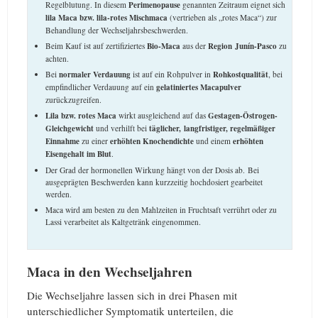
Regelblutung. In diesem
Perimenopause
genannten Zeitraum eignet sich
lila Maca bzw. lila-rotes Mischmaca
(vertrieben als „rotes Maca“) zur
Behandlung der Wechseljahrsbeschwerden.
Beim Kauf ist auf zertifiziertes
Bio-Maca
aus der
Region Junín-Pasco
zu
achten.
Bei
normaler Verdauung
ist auf ein Rohpulver in
Rohkostqualität
, bei
empfindlicher Verdauung auf ein
gelatiniertes Macapulver
zurückzugreifen.
Lila bzw. rotes Maca
wirkt ausgleichend auf das
Gestagen-Östrogen-
Gleichgewicht
und verhilft bei
täglicher,
langfristiger, regelmäßiger
Einnahme
zu einer
erhöhten
Knochendichte
und einem
erhöhten
Eisengehalt im Blut
.
Der Grad der hormonellen Wirkung hängt von der Dosis ab. Bei
ausgeprägten Beschwerden kann kurzzeitig hochdosiert gearbeitet
werden.
Maca wird am besten zu den Mahlzeiten in Fruchtsaft verrührt oder zu
Lassi verarbeitet als Kaltgetränk eingenommen.
Maca in den Wechseljahren
Die Wechseljahre lassen sich in drei Phasen mit
unterschiedlicher Symptomatik unterteilen, die