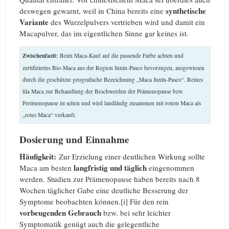
synthetische
deswegen gewarnt, weil in China bereits eine
Variante
des Wurzelpulvers vertrieben wird und damit ein
Macapulver, das im eigentlichen Sinne gar keines ist.
Zwischenfazit:
Beim Maca-Kauf auf die passende Farbe achten und
zertifiziertes Bio-Maca aus der Region Junín-Pasco bevorzugen, ausgewiesen
durch die geschützte geografische Bezeichnung „Maca Junín-Pasco“. Reines
lila Maca zur Behandlung der Beschwerden der Prämenopause bzw.
Perimenopause ist selten und wird landläufig zusammen mit rotem Maca als
„rotes Maca“ verkauft.
Dosierung und Einnahme
Häufigkeit:
Zur Erzielung einer deutlichen Wirkung sollte
langfristig und
täglich
Maca am besten
eingenommen
werden. Studien zur Prämenopause haben bereits nach 8
Wochen täglicher Gabe eine deutliche Besserung der
Symptome beobachten können.[i] Für den rein
vorbeugenden
Gebrauch
bzw. bei sehr leichter
Symptomatik genügt auch die gelegentliche