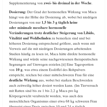
zwei- bis dreimal in der Woche
Supplementierung von
.
Dosierung:
Der Grad der hormonellen Wirkung von Maca
hängt von der Höhe der Dosierung ab, wobei bei niedrigen
1,5 bis 3 g täglich keine
Dosierungen von nur
oder minimale messbare hormonelle
Veränderungen
trotz deutlicher Steigerung von Libido,
Vitalität und Wohlbefinden
zu bemerken sind und bei
höheren Dosierung entsprechend größere, auch wenn mit
Verweis auf die mit niedrigen Dosierungen arbeitenden
Studien häufig zu lesen ist, Maca hätte direkte hormonelle
Wirkung und würde seine nachgewiesenen therapeutischen
Segnungen auf Umwegen erzielen.[ii] Eine Tagesportion
10 g
von
, was etwa einem Esslöffel des Rohpulvers
entspricht, reichen bei einer mittelschweren Frau für eine
deutliche Wirkung
aus, wobei bei starken Beschwerden
auch zeitweilig höher dosiert werden kann. (Im Tierversuch
mit Ratten sind bis zu 1 bis 2,2 g Maca pro kg
Körpergewicht verabreicht worden, was auch den
menschlichen Organismus einer etwa 68 kg schweren Frau
übersetzt einer Dosis zwischen 10 und 24 g täglich