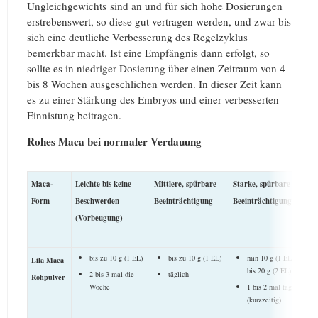
Ungleichgewichts sind an und für sich hohe Dosierungen
erstrebenswert, so diese gut vertragen werden, und zwar bis
sich eine deutliche Verbesserung des Regelzyklus
bemerkbar macht. Ist eine Empfängnis dann erfolgt, so
sollte es in niedriger Dosierung über einen Zeitraum von 4
bis 8 Wochen ausgeschlichen werden. In dieser Zeit kann
es zu einer Stärkung des Embryos und einer verbesserten
Einnistung beitragen.
Rohes Maca bei normaler Verdauung
Maca-
Leichte bis keine
Mittlere, spürbare
Starke, spürbare
B
Form
Beschwerden
Beeinträchtigung
Beeinträchtigung
d
(Vorbeugung)
Q
a
L
bis zu 10 g (1 EL)
bis zu 10 g (1 EL)
min 10 g (1 EL)
Lila Maca
+
bis 20 g (2 EL)
2 bis 3 mal die
täglich
Rohpulver
+
Woche
1 bis 2 mal täglich
+
+
(kurzzeitig)
+