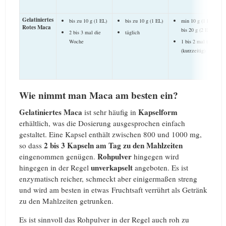
Gelatiniertes
bis zu 10 g (1 EL)
bis zu 10 g (1 EL)
min 10 g (1 EL)
Rotes Maca
bis 20 g (2 EL)
2 bis 3 mal die
täglich
Woche
1 bis 2 mal täglich
(kurzzeitig)
Wie nimmt man Maca am besten ein?
Gelatiniertes Maca
Kapselform
ist sehr häufig in
erhältlich, was die Dosierung ausgesprochen einfach
gestaltet. Eine Kapsel enthält zwischen 800 und 1000 mg,
2 bis 3 Kapseln am Tag
zu den Mahlzeiten
so dass
Rohpulver
eingenommen genügen.
hingegen wird
unverkapselt
hingegen in der Regel
angeboten. Es ist
enzymatisch reicher, schmeckt aber einigermaßen streng
und wird am besten in etwas Fruchtsaft verrührt als Getränk
zu den Mahlzeiten getrunken.
Es ist sinnvoll das Rohpulver in der Regel auch roh zu