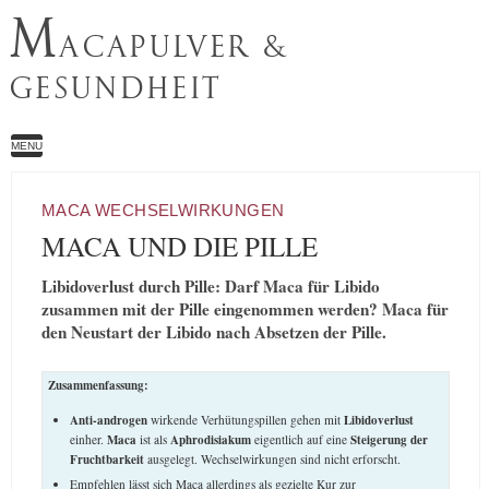
M
ACAPULVER &
GESUNDHEIT
MENU
MACA WECHSELWIRKUNGEN
MACA UND DIE PILLE
Libidoverlust durch Pille: Darf Maca für Libido
zusammen mit der Pille eingenommen werden? Maca für
den Neustart der Libido nach Absetzen der Pille.
Zusammenfassung:
Anti-androgen
wirkende Verhütungspillen gehen mit
Libidoverlust
einher.
Maca
ist als
Aphrodisiakum
eigentlich auf eine
Steigerung der
Fruchtbarkeit
ausgelegt. Wechselwirkungen sind nicht erforscht.
Empfehlen lässt sich Maca allerdings als gezielte Kur zur