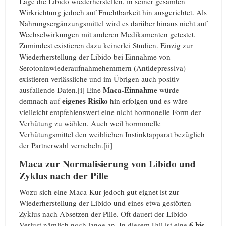
Lage die Libido wiederherstellen, in seiner gesamten
Wirkrichtung jedoch auf Fruchtbarkeit hin ausgerichtet. Als
Nahrungsergänzungsmittel wird es darüber hinaus nicht auf
Wechselwirkungen mit anderen Medikamenten getestet.
Zumindest existieren dazu keinerlei Studien. Einzig zur
Wiederherstellung der Libido bei Einnahme von
Serotoninwiederaufnahmehemmern (Antidepressiva)
existieren verlässliche und im Übrigen auch positiv
Maca-Einnahme
ausfallende Daten.[i] Eine
würde
eigenes Risiko
demnach auf
hin erfolgen und es wäre
vielleicht empfehlenswert eine nicht hormonelle Form der
Verhütung zu wählen. Auch weil hormonelle
Verhütungsmittel den weiblichen Instinktapparat bezüglich
der Partnerwahl vernebeln.[ii]
Maca zur Normalisierung von Libido und
Zyklus nach der Pille
Wozu sich eine Maca-Kur jedoch gut eignet ist zur
Wiederherstellung der Libido und eines etwa gestörten
Zyklus nach Absetzen der Pille. Oft dauert der Libido-
6 bis
Verlust nämlich noch lange an. In diesem Fall ist eine