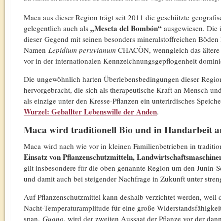
Maca aus dieser Region trägt seit 2011 die geschützte geograf
„Meseta del Bombón“
gelegentlich auch als
ausgewiesen. Die i
dieser Gegend mit seinen besonders mineralstoffreichen Böden 
Namen
Lepidium peruvianum
CHACÒN, wenngleich das älter
vor in der internationalen Kennzeichnungsgepflogenheit domini
Die ungewöhnlich harten Überlebensbedingungen dieser Region
hervorgebracht, die sich als therapeutische Kraft an Mensch u
als einzige unter den Kresse-Pflanzen ein unterirdisches Speich
Wurzel: Geballter Lebenswille der Anden
.
Maca wird traditionell Bio und in Handarbeit 
Maca wird nach wie vor in kleinen Familienbetrieben in traditio
Einsatz von Pflanzenschutzmitteln, Landwirtschaftsmaschin
gilt insbesondere für die oben genannte Region um den Junín-Se
und damit auch bei steigender Nachfrage in Zukunft unter stren
Auf Pflanzenschutzmittel kann deshalb verzichtet werden, weil
Nacht-Temperaturamplitude für eine große Widerstandsfähigkeit
span.
Guano
, wird der zweiten Aussaat der Pflanze vor der da