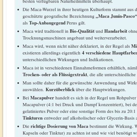
besten verfügbaren Naturheilmitteln überhaupt.
Die Maca-Wurzel in ihrer heutigen Kulturform stammt aus 
„Maca Junín-Pasco“
geschützte geografische Bezeichnung
Top-Anbaugegend
als
Perus gilt.
Bio-Qualität
Handarbeit
Maca wird tradtionell in
und
ohne
Trocknungsmaschinen angebaut und weiterverarbeitet.
Mi
Maca wird, wenn nicht näher deklariert, in der Regel als
4 verschiedene Hauptfarben:
existieren allerdings eigentlich
unterschiedlichen Wirkungen und Indikationen.
Maca ist in verschiedenen Einnahmeformen erhältlich, näml
Trocken- oder als Flüssigextrakt
, die alle unterschiedlic
Man sollte daher für die gewünschte Anwendung und Wirku
Kurzüberblick
auswählen.
über die Hauptwirkungen.
Macapulver
Bei
handelt es sich in der Regel um Rohpulver (
Macapulver (4:1 bei Druck und Dampf konzentriert), bei d
gelatiniertes Pulver oder eine sonstige Form des bis zu 20:
Tinkturen
entweder auf alkoholischer oder Glycerin-Basis 
richtige Dosierung von Maca
Die
bestimmt die Wirkung. W
Kapseln oder Tinktur) zu achten ist und wie viel benötigt w