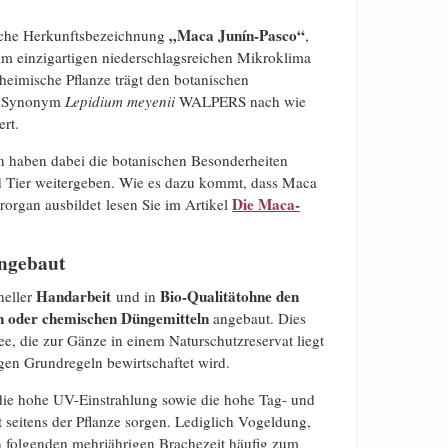
„Maca Junín-Pasco“
ische Herkunftsbezeichnung
,
m einzigartigen niederschlagsreichen Mikroklima
heimische Pflanze trägt den botanischen
e Synonym
Lepidium meyenii
WALPERS nach wie
ert.
 haben dabei die botanischen Besonderheiten
nd Tier weitergeben. Wie es dazu kommt, dass Maca
Die Maca-
erorgan ausbildet lesen Sie im Artikel
angebaut
Handarbeit
Bio-Qualität
ohne den
neller
und in
en oder chemischen Düngemitteln
angebaut. Dies
e, die zur Gänze in einem Naturschutzreservat liegt
gen Grundregeln bewirtschaftet wird.
 die hohe UV-Einstrahlung sowie die hohe Tag- und
 seitens der Pflanze sorgen. Lediglich Vogeldung,
nn folgenden mehrjährigen Brachezeit häufig zum