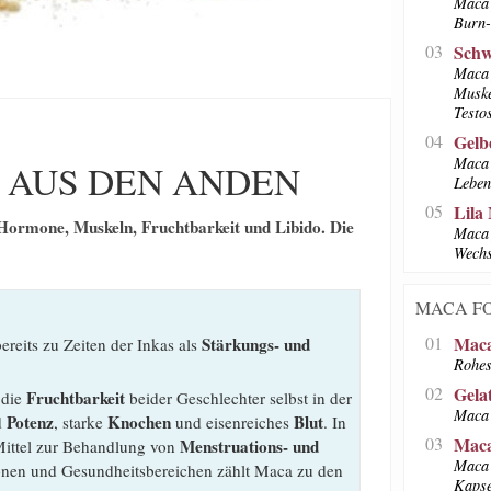
Maca 
Burn-
03
Schw
Maca 
Muske
Testo
04
Gelb
Maca 
 AUS DEN ANDEN
Leben
05
Lila
Hormone, Muskeln, Fruchtbarkeit und Libido. Die
Maca 
Wechs
MACA F
01
Maca
Stärkungs- und
ereits zu Zeiten der Inkas als
Rohes
02
Gela
Fruchtbarkeit
 die
beider Geschlechter selbst in der
Maca 
Potenz
Knochen
Blut
d
, starke
und eisenreiches
. In
03
Maca
Menstruations- und
 Mittel zur Behandlung von
Maca 
ionen und Gesundheitsbereichen zählt Maca zu den
Kapse