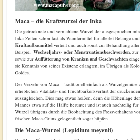
www.macapulver.org
Maca – die Kraftwurzel der Inka
Die getrocknete und vermahlene Wurzel der ausgesprochen minera
Inka-Zeiten schon fast als Wundermittel für allerlei Belange und
Kraftaufbaumittel
verteilt und auch sonst zur Behandlung alle
Wechseljahrs-
oder Menstruationsbeschwerden
Beispiel
, zur
Auffütterung von Kranken und Geschwächten
sowie zur
einge
sie Kenntnis von seiner Existenz erlangten, im Übrigen als Kolon
Goldes.
Der Verzehr von Maca – traditionell einfach als Wurzelgemüse o
erheblichen Vitalitäts- und Fruchtbarkeitsverlust der drückende
auszugleichen. Dies mag etwas heißen, denn die Höhenlage de
Mannes etwa auf die Hälfte herunter und ist auch nachteilig für
Wurzel übrigens durch die Beobachtung des Fressverhaltens v
frischen Maca-Grüns gelegentlich sogar hüpfen.
Die Maca-Wurzel (Lepidium meyenii)