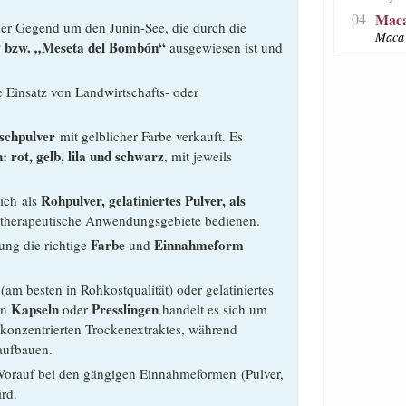
04
Maca
der Gegend um den Junín-See, die durch die
Maca 
 bzw. „Meseta del Bombón“
ausgewiesen ist und
 Einsatz von Landwirtschafts- oder
schpulver
mit gelblicher Farbe verkauft. Es
 rot, gelb, lila und schwarz
, mit jeweils
Rohpulver, gelatiniertes Pulver, als
ich als
he therapeutische Anwendungsgebiete bedienen.
Farbe
Einnahmeform
ng die richtige
und
am besten in Rohkostqualität) oder gelatiniertes
Kapseln
Presslingen
en
oder
handelt es sich um
1 konzentrierten Trockenextraktes, während
aufbauen.
orauf bei den gängigen Einnahmeformen (Pulver,
ird.