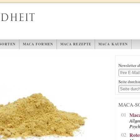
NDHEIT
SORTEN
MACA FORMEN
MACA REZEPTE
MACA KAUFEN
Newsletter 
Seite durch
MACA-S
01
Maca
Allge
Psych
02
Rote