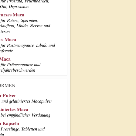
für Prostata, Fruchtbarkeit,
Out, Depression
arzes Maca
für Potenz, Spermien,
laufbau, Libido, Nerven und
steron
es Maca
für Postmenopause, Libido und
sfreude
 Maca
für Prämenopause und
eljahrsbeschwerden
ORMEN
-Pulver
 und gelatiniertes Macapulver
tiniertes Maca
bei empfindlicher Verdauung
 Kapseln
Presslinge, Tabletten und
ln