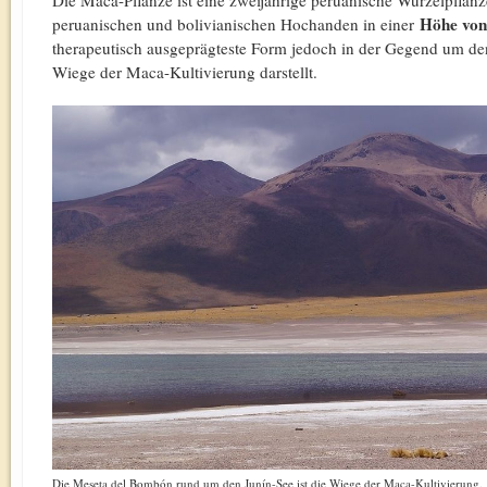
Die Maca-Pflanze ist eine zweijährige peruanische Wurzelpflanz
Höhe von
peruanischen und bolivianischen Hochanden in einer
therapeutisch ausgeprägteste Form jedoch in der Gegend um den 
Wiege der Maca-Kultivierung darstellt.
Die Meseta del Bombón rund um den Junín-See ist die Wiege der Maca-Kultivierung.