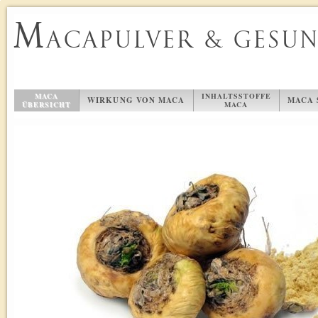
M
ACAPULVER & GESU
MACA
INHALTSSTOFFE
WIRKUNG VON MACA
MACA 
ÜBERSICHT
MACA