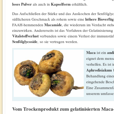
loses
Pulver
Kapselform
als auch in
erhältlich.
Das Aufschließen der Stärke und das Auskochen der Senfölglyc
höhere Bioverfüg
süßlicheren Geschmack als rohem sowie eine
Macamide
FAAH-hemmenden
, die wiederum im Verdacht steh
einzuwirken. Andererseits ist das Verfahren der Gelatinisieru
Vitalstoffverlust
verbunden sowie einem Verlust der immunstä
Senfölglycoside
, so sie vertragen werden.
Maca
and
ist ein
eignet dem mens
verhelfen. Es ist
Aphrodisiakum
b
Behandlung einer
eingehende Besch
Eine Zusammenfas
unserem umfass
Vom Trockenprodukt zum gelatinisierten Maca