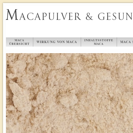
M
ACAPULVER & GESU
MACA
INHALTSSTOFFE
WIRKUNG VON MACA
MACA 
ÜBERSICHT
MACA