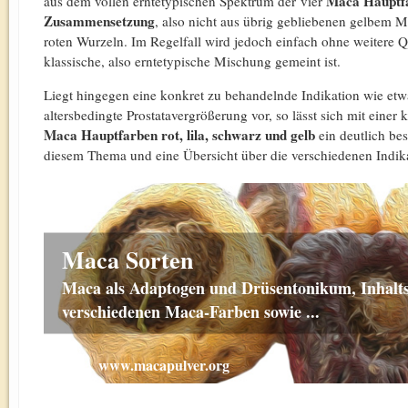
Maca
Hauptfa
aus dem vollen erntetypischen Spektrum der vier
Zusammensetzung
, also nicht aus übrig gebliebenen gelbem
roten Wurzeln. Im Regelfall wird jedoch einfach ohne weitere 
klassische, also erntetypische Mischung gemeint ist.
Liegt hingegen eine konkret zu behandelnde Indikation wie et
altersbedingte Prostatavergrößerung vor, so lässt sich mit einer
Maca
Hauptfarben rot, lila, schwarz und gelb
ein deutlich bes
diesem Thema und eine Übersicht über die verschiedenen Indika
Maca Sorten
Maca als Adaptogen und Drüsentonikum, Inhalts
verschiedenen Maca-Farben sowie ...
www.macapulver.org