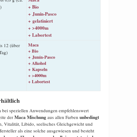
+ Bio
)
+ Junín-Pasco
+ gelatiniert
+ >4000m
+ Labortest
Maca
is 12 (über
+ Bio
Tag)
+ Junín-Pasco
+ Alkohol
+ Kapseln
+ >4000m
+ Labortest
hältlich
llem bei speziellen Anwendungen empfehlenswert
Maca Mischung
unbedingt
eite der
aus allen Farben
 Vitalität, Libido, seelisches Gleichgewicht und
rsteller als eine solche ausgewiesen und besteht