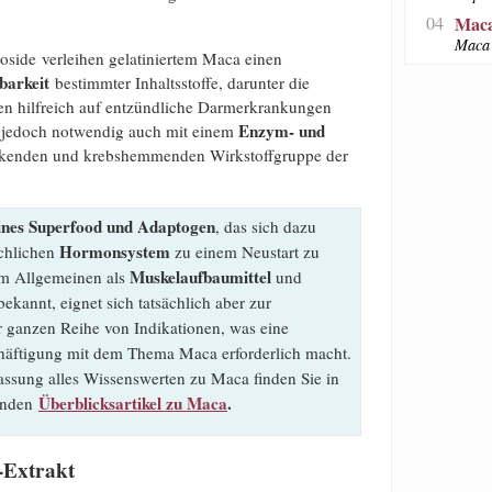
04
Maca
Maca 
oside verleihen gelatiniertem Maca einen
barkeit
bestimmter Inhaltsstoffe, darunter die
en hilfreich auf entzündliche Darmerkrankungen
Enzym- und
ng jedoch notwendig auch mit einem
rkenden und krebshemmenden Wirkstoffgruppe der
ines Superfood und Adaptogen
, das sich dazu
Hormonsystem
chlichen
zu einem Neustart zu
Muskelaufbaumittel
 im Allgemeinen als
und
ekannt, eignet sich tatsächlich aber zur
 ganzen Reihe von Indikationen, was eine
äftigung mit dem Thema Maca erforderlich macht.
sung alles Wissenswerten zu Maca finden Sie in
Überblicksartikel zu Maca
.
enden
-Extrakt