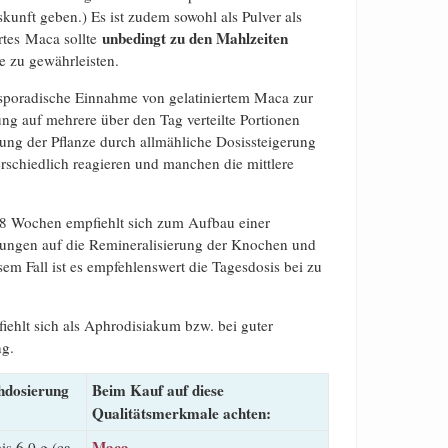
skunft geben.) Es ist zudem sowohl als Pulver als
unbedingt zu den Mahlzeiten
ertes Maca sollte
 zu gewährleisten.
ie sporadische Einnahme von gelatiniertem Maca zur
g auf mehrere über den Tag verteilte Portionen
ung der Pflanze durch allmähliche Dosissteigerung
erschiedlich reagieren und manchen die mittlere
8 Wochen empfiehlt sich zum Aufbau einer
ungen auf die Remineralisierung der Knochen und
em Fall ist es empfehlenswert die Tagesdosis bei zu
ehlt sich als Aphrodisiakum bzw. bei guter
ng.
hdosierung
Beim Kauf auf diese
Qualitätsmerkmale achten:
Maca
is 6,0 g (ca.