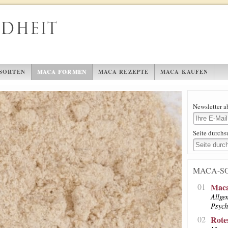
NDHEIT
SORTEN
MACA FORMEN
MACA REZEPTE
MACA KAUFEN
Newsletter 
Seite durch
MACA-S
01
Maca
Allge
Psych
02
Rote