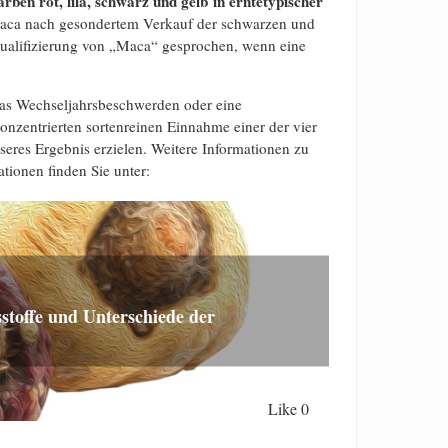
rben rot, lila, schwarz und gelb
in erntetypischer
 Maca nach gesondertem Verkauf der schwarzen und
Qualifizierung von „Maca“ gesprochen, wenn eine
was Wechseljahrsbeschwerden oder eine
 konzentrierten sortenreinen Einnahme einer der vier
seres Ergebnis erzielen. Weitere Informationen zu
tionen finden Sie unter:
stoffe und Unterschiede der
Like
0