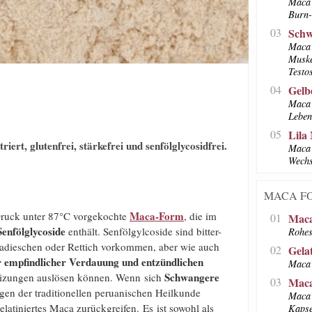
Maca 
Burn-
03
Schw
Maca 
Muske
Testo
04
Gelb
Maca 
Leben
05
Lila
rt, glutenfrei, stärkefrei und senfölglycosidfrei.
Maca 
Wechs
MACA F
Maca-Form
 Druck unter 87°C vorgekochte
, die im
01
Maca
enfölglycoside
enthält. Senfölgylcoside sind bitter-
Rohes
Radieschen oder Rettich vorkommen, aber wie auch
02
Gela
 empfindlicher Verdauung und entzündlichen
Maca 
Schwangere
eizungen auslösen können. Wenn sich
03
Maca
ngen der traditionellen peruanischen Heilkunde
Maca 
elatiniertes Maca zurückgreifen. Es ist sowohl als
Kapse