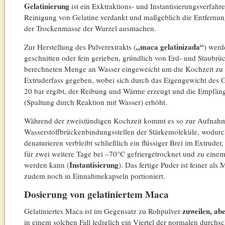
Gelatinierung
ist ein Exktraktions- und Instantisierungsverfahr
Reinigung von Gelatine verdankt und maßgeblich die Entfernung
der Trockenmasse der Wurzel ausmachen.
„maca gelatinizada“
Zur Herstellung des Pulverextrakts (
) werd
geschnitten oder fein gerieben, gründlich von Erd- und Staubrü
berechneten Menge an Wasser eingeweicht um die Kochzeit zu v
Extruderfass gegeben, wobei sich durch das Eigengewicht des G
20 bar ergibt, der Reibung und Wärme erzeugt und die Empfängli
(Spaltung durch Reaktion mit Wasser) erhöht.
Während der zweistündigen Kochzeit kommt es so zur Aufnah
Wasserstoffbrückenbindungsstellen der Stärkemoleküle, wodurch
denaturieren verbleibt schließlich ein flüssiger Brei im Extrude
für zwei weitere Tage bei –70°C gefriergetrocknet und zu einem
Instantisierung
werden kann (
). Das fertige Puder ist feiner als
zudem noch in Einnahmekapseln portioniert.
Dosierung von gelatiniertem Maca
zuweilen, ab
Gelatiniertes Maca ist im Gegensatz zu Rohpulver
in einem solchen Fall lediglich ein Viertel der normalen durchs