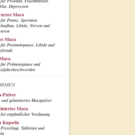
für Prostata, Fruchtbarkeit,
Out, Depression
arzes Maca
für Potenz, Spermien,
laufbau, Libido, Nerven und
steron
es Maca
für Postmenopause, Libido und
sfreude
 Maca
für Prämenopause und
eljahrsbeschwerden
ORMEN
-Pulver
 und gelatiniertes Macapulver
tiniertes Maca
bei empfindlicher Verdauung
 Kapseln
Presslinge, Tabletten und
ln