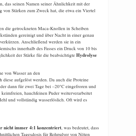
en, das seinen Namen seiner Ähnlichkeit mit der
 von Stärken zum Zweck hat, die etwa ein Viertel
en die getrockneten Maca-Knollen in Scheiben
ckständen gereinigt und über Nacht in einer genau
erkürzen. Anschließend werden sie in ein
emischs innerhalb des Fasses ein Druck von 10 bis
Hydrolyse
chkeit der Stärke für die beabsichtigte
me von Wasser an den
 diese aufgelöst werden. Da auch die Proteine
r, der dann für zwei Tage bei –20°C eingefroren und
 keimfreien, hauchfeinen Puder weiterverarbeitet
 Mehl und vollständig wasserlöslich. Oft wird es
er nicht immer 4:1 konzentriert
, was bedeutet, dass
chnittlichen Tagesdosis für Rohpulver von Nöten