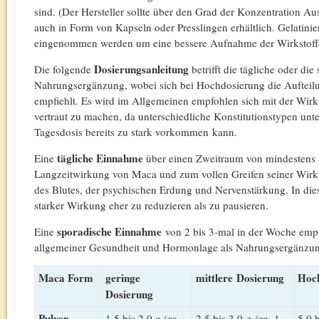
sind. (Der Hersteller sollte über den Grad der Konzentration Au
auch in Form von Kapseln oder Presslingen erhältlich. Gelatini
eingenommen werden um eine bessere Aufnahme der Wirkstoffe
Dosierungsanleitung
Die folgende
betrifft die tägliche oder d
Nahrungsergänzung, wobei sich bei Hochdosierung die Aufteilun
empfiehlt. Es wird im Allgemeinen empfohlen sich mit der Wirk
vertraut zu machen, da unterschiedliche Konstitutionstypen unt
Tagesdosis bereits zu stark vorkommen kann.
tägliche Einnahme
Eine
über einen Zweitraum von mindestens 
Langzeitwirkung von Maca und zum vollen Greifen seiner Wirk
des Blutes, der psychischen Erdung und Nervenstärkung. In dies
starker Wirkung eher zu reduzieren als zu pausieren.
sporadische Einnahme
Eine
von 2 bis 3-mal in der Woche empfi
allgemeiner Gesundheit und Hormonlage als Nahrungsergänzu
Maca Form
geringe
mittlere Dosierung
Hoc
Dosierung
Pulver
1,5 bis 2,0 g (ca.
2,5 bis 3,0 g (ca. 1
5,0 b