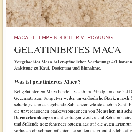
MACA BEI EMPFINDLICHER VERDAUUNG
GELATINIERTES MACA
Vorgekochtes Maca bei empfindlicher Verdauung: 4:1 konzentrie
Anleitung zu Kauf, Dosierung und Einnahme.
Was ist gelatiniertes Maca?
Bei gelatiniertem Maca handelt es sich im Prinzip um eine bei
weder unverdauliche Stärken noch S
Gegensatz zum Rohpulver
scharfe geschmacksgebende Substanzen wie sie auch in Senf, 
Menschen mit sehr
die unverdaulichen Stärkeverbindungen von
Darmerkrankungen
nicht vertragen werden und Schleimhautr
und Stillende
trotz fehlender Studienlage auf die guten Erfahru
verlassen einnehmen möchten, so sollten sie grundsätzlich auf g